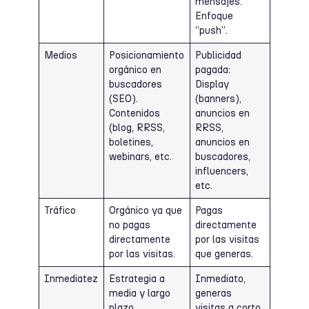
mensajes.
Enfoque
“push”.
Medios
Posicionamiento
Publicidad
orgánico en
pagada:
buscadores
Display
(SEO).
(banners),
Contenidos
anuncios en
(blog, RRSS,
RRSS,
boletines,
anuncios en
webinars, etc.
buscadores,
influencers,
etc.
Tráfico
Orgánico ya que
Pagas
no pagas
directamente
directamente
por las visitas
por las visitas.
que generas.
Inmediatez
Estrategia a
Inmediato,
media y largo
generas
plazo
visitas a corto