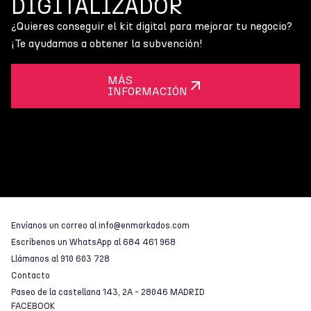
DIGITALIZADOR
¿Quieres conseguir el kit digital para mejorar tu negocio?
¡Te ayudamos a obtener la subvención!
MÁS
INFORMACIÓN
Envíanos un correo al
info@enmarkados.com
Escríbenos un WhatsApp al
684 461 968
Llámanos al
910 603 728
Contacto
Paseo de la castellana 143, 2A - 28046 MADRID
FACEBOOK