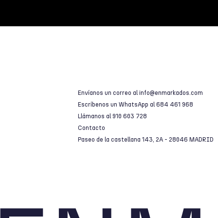
Envíanos un correo al
info@enmarkados.com
Escríbenos un WhatsApp al
684 461 968
Llámanos al
910 603 728
Contacto
Paseo de la castellana 143, 2A - 28046 MADRID