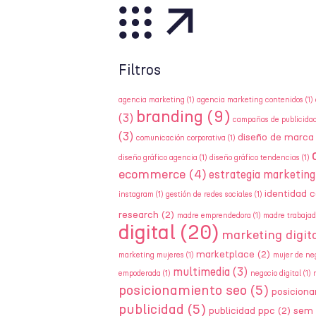
Filtros
agencia marketing
(1)
agencia marketing contenidos
(1)
branding
(9)
(3)
campañas de publicida
(3)
diseño de marca
comunicación corporativa
(1)
diseño gráfico agencia
(1)
diseño gráfico tendencias
(1)
ecommerce
(4)
estrategia marketing
identidad c
instagram
(1)
gestión de redes sociales
(1)
research
(2)
madre emprendedora
(1)
madre trabajad
digital
(20)
marketing digita
marketplace
(2)
marketing mujeres
(1)
mujer de ne
multimedia
(3)
empoderada
(1)
negocio digital
(1)
posicionamiento seo
(5)
posicion
publicidad
(5)
publicidad ppc
(2)
sem