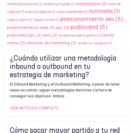
marketplace
(2)
marketing emocional
(1)
marketing mujeres
(1)
mujer de
multimedia
(3)
negocios
(1)
mujer d enegocios
(1)
mujer empoderada
(1)
posicionamiento seo
(5)
negocio digital
(1)
negocio online
(1)
publicidad
(5)
posicionamiento web
(2)
ppc
(2)
publicidad ppc
(2)
sem
(2)
tienda
tendencias diseño gráfico
(1)
online
(2)
técnicas de marketing
(2)
vender en instagram
(1)
¿Cuándo utilizar una metodología
inbound o outbound en tu
estrategia de marketing?
El Inbound Marketing y el Outbound Marketing, a pesar de tener
nexos en común, siguen metodologías distintas a la hora de
conseguir sus objetivos. Ambos
LEER ARTÍCULO COMPLETO
Cómo sacar mayor partido a tu red