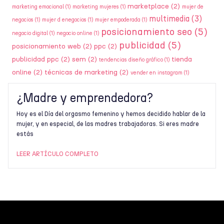
marketplace
(2)
marketing emocional
(1)
marketing mujeres
(1)
mujer de
multimedia
(3)
negocios
(1)
mujer d enegocios
(1)
mujer empoderada
(1)
posicionamiento seo
(5)
negocio digital
(1)
negocio online
(1)
publicidad
(5)
posicionamiento web
(2)
ppc
(2)
publicidad ppc
(2)
sem
(2)
tienda
tendencias diseño gráfico
(1)
online
(2)
técnicas de marketing
(2)
vender en instagram
(1)
¿Madre y emprendedora?
Hoy es el Día del orgasmo femenino y hemos decidido hablar de la
mujer, y en especial, de las madres trabajadoras. Si eres madre
estás
LEER ARTÍCULO COMPLETO