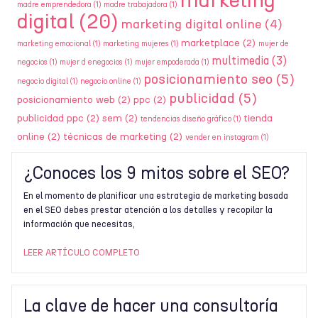
marketing
madre emprendedora
(1)
madre trabajadora
(1)
digital
(20)
marketing digital online
(4)
marketplace
(2)
marketing emocional
(1)
marketing mujeres
(1)
mujer de
multimedia
(3)
negocios
(1)
mujer d enegocios
(1)
mujer empoderada
(1)
posicionamiento seo
(5)
negocio digital
(1)
negocio online
(1)
publicidad
(5)
posicionamiento web
(2)
ppc
(2)
publicidad ppc
(2)
sem
(2)
tienda
tendencias diseño gráfico
(1)
online
(2)
técnicas de marketing
(2)
vender en instagram
(1)
¿Conoces los 9 mitos sobre el SEO?
En el momento de planificar una estrategia de marketing basada
en el SEO debes prestar atención a los detalles y recopilar la
información que necesitas,
LEER ARTÍCULO COMPLETO
La clave de hacer una consultoría