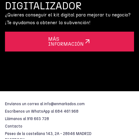
DIGITALIZADOR
¿Quieres conseguir el kit digital para mejorar tu negocio?
¡Te ayudamos a obtener la subvención!
MÁS
INFORMACIÓN
Envíanos un correo al
info@enmarkados.com
Escríbenos un WhatsApp al
684 461 968
Llámanos al
910 603 728
Contacto
Paseo de la castellana 143, 2A - 28046 MADRID