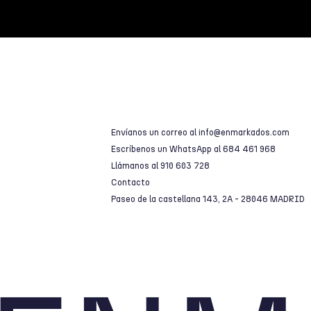
Envíanos un correo al
info@enmarkados.com
Escríbenos un WhatsApp al
684 461 968
Llámanos al
910 603 728
Contacto
Paseo de la castellana 143, 2A - 28046 MADRID