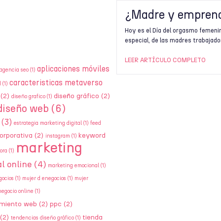
¿Madre y empren
Hoy es el Día del orgasmo femenin
especial, de las madres trabajado
LEER ARTÍCULO COMPLETO
aplicaciones móviles
agencia seo
(1)
caracteristicas metaverso
d
(1)
(2)
diseño gráfico
(2)
diseño grafico
(1)
diseño web
(6)
(3)
estrategia marketing digital
(1)
feed
orporativa
(2)
keyword
instagram
(1)
marketing
ora
(1)
l online
(4)
marketing emocional
(1)
gocios
(1)
mujer d enegocios
(1)
mujer
negocio online
(1)
amiento web
(2)
ppc
(2)
(2)
tienda
tendencias diseño gráfico
(1)