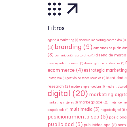
Filtros
agencia marketing
(1)
agencia marketing contenidos
(1)
branding
(9)
(3)
campañas de publicida
(3)
diseño de marca
comunicación corporativa
(1)
diseño gráfico agencia
(1)
diseño gráfico tendencias
(1)
ecommerce
(4)
estrategia marketing
identidad c
instagram
(1)
gestión de redes sociales
(1)
research
(2)
madre emprendedora
(1)
madre trabajad
digital
(20)
marketing digita
marketplace
(2)
marketing mujeres
(1)
mujer de ne
multimedia
(3)
empoderada
(1)
negocio digital
(1)
posicionamiento seo
(5)
posicion
publicidad
(5)
publicidad ppc
(2)
sem