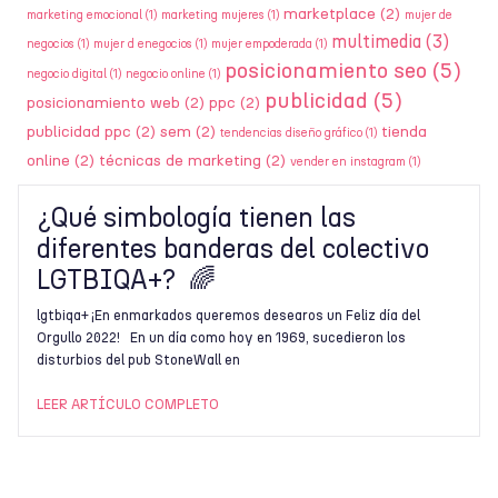
marketplace
(2)
marketing emocional
(1)
marketing mujeres
(1)
mujer de
multimedia
(3)
negocios
(1)
mujer d enegocios
(1)
mujer empoderada
(1)
posicionamiento seo
(5)
negocio digital
(1)
negocio online
(1)
publicidad
(5)
posicionamiento web
(2)
ppc
(2)
publicidad ppc
(2)
sem
(2)
tienda
tendencias diseño gráfico
(1)
online
(2)
técnicas de marketing
(2)
vender en instagram
(1)
¿Qué simbología tienen las
diferentes banderas del colectivo
LGTBIQA+? 🌈
lgtbiqa+ ¡En enmarkados queremos desearos un Feliz día del
Orgullo 2022! En un día como hoy en 1969, sucedieron los
disturbios del pub StoneWall en
LEER ARTÍCULO COMPLETO