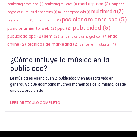
marketplace
(2)
marketing emocional
(1)
marketing mujeres
(1)
mujer de
multimedia
(3)
negocios
(1)
mujer d enegocios
(1)
mujer empoderada
(1)
posicionamiento seo
(5)
negocio digital
(1)
negocio online
(1)
publicidad
(5)
posicionamiento web
(2)
ppc
(2)
publicidad ppc
(2)
sem
(2)
tienda
tendencias diseño gráfico
(1)
online
(2)
técnicas de marketing
(2)
vender en instagram
(1)
¿Cómo influye la música en la
publicidad?
La música es esencial en la publicidad y en nuestra vida en
general, ya que acompaña muchos momentos de la misma, desde
una celebración de
LEER ARTÍCULO COMPLETO