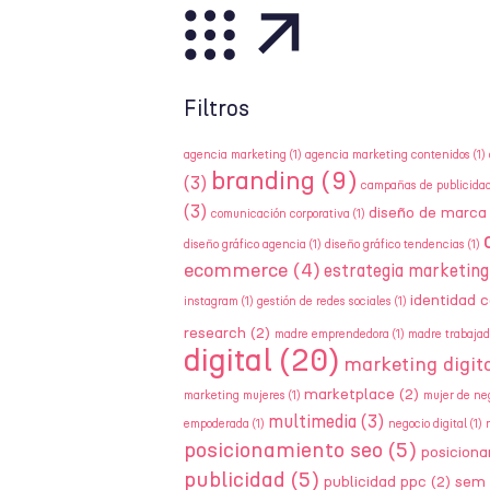
Filtros
agencia marketing
(1)
agencia marketing contenidos
(1)
branding
(9)
(3)
campañas de publicida
(3)
diseño de marca
comunicación corporativa
(1)
diseño gráfico agencia
(1)
diseño gráfico tendencias
(1)
ecommerce
(4)
estrategia marketing
identidad c
instagram
(1)
gestión de redes sociales
(1)
research
(2)
madre emprendedora
(1)
madre trabajad
digital
(20)
marketing digita
marketplace
(2)
marketing mujeres
(1)
mujer de ne
multimedia
(3)
empoderada
(1)
negocio digital
(1)
posicionamiento seo
(5)
posicion
publicidad
(5)
publicidad ppc
(2)
sem