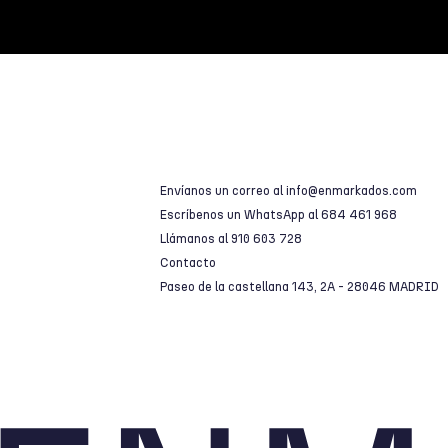
Envíanos un correo al
info@enmarkados.com
Escríbenos un WhatsApp al
684 461 968
Llámanos al
910 603 728
Contacto
Paseo de la castellana 143, 2A - 28046 MADRID