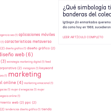
¿Qué simbología t
banderas del col
lgtbiqa+ ¡En enmarkados queremos
día como hoy en 1969, sucedieron 
aplicaciones móviles
agencia seo
(1)
LEER ARTÍCULO COMPLETO
caracteristicas metaverso
d
(1)
(2)
diseño gráfico
(2)
diseño grafico
(1)
diseño web
(6)
(3)
estrategia marketing digital
(1)
feed
orporativa
(2)
keyword
instagram
(1)
marketing
ora
(1)
l online
(4)
marketing emocional
(1)
gocios
(1)
mujer d enegocios
(1)
mujer
negocio online
(1)
amiento web
(2)
ppc
(2)
(2)
tienda
tendencias diseño gráfico
(1)